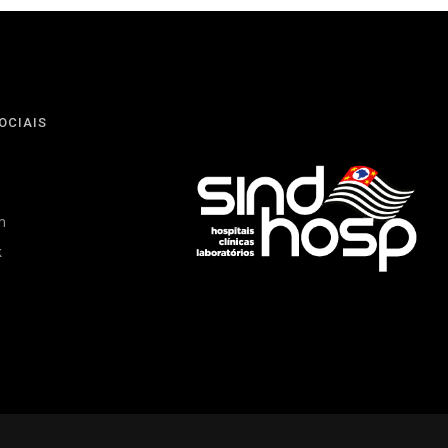
OCIAIS
m
k