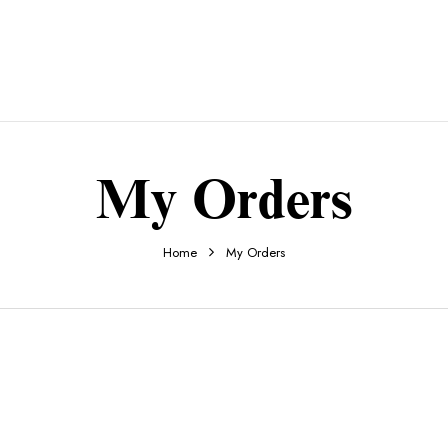
My Orders
Home
My Orders